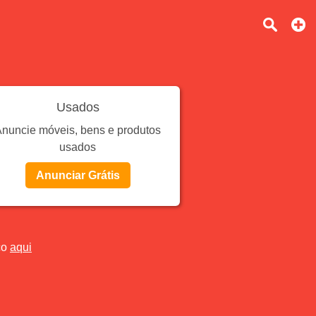
Usados
nuncie móveis, bens e produtos
usados
Anunciar Grátis
co
aqui