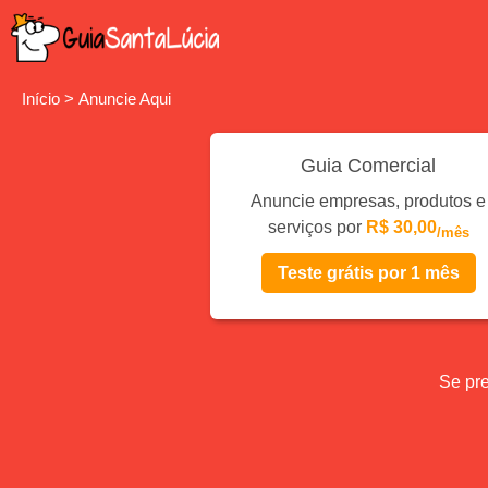
Início
>
Anuncie Aqui
Guia Comercial
Anuncie empresas, produtos e
serviços por
R$ 30,00
/mês
Teste grátis por 1 mês
Se pre