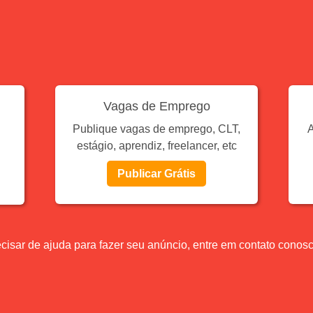
Vagas de Emprego
Publique vagas de emprego, CLT,
A
estágio, aprendiz, freelancer, etc
Publicar Grátis
cisar de ajuda para fazer seu anúncio, entre em contato conos