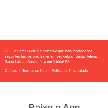
O Guia Santa Lúcia é o aplicativo que todo morador dos
seguintes bairros precisa ter em seu celular: Santa Helena,
Santa Luíza e Santa Lúcia em Vitória/ ES
Contato
|
Termos de Uso
|
Política de Privacidade
Baixe o App