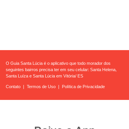
O Guia Santa Lúcia é o aplicativo que todo morador dos
seguintes bairros precisa ter em seu celular: Santa Helena,
Santa Luíza e Santa Lúcia em Vitória/ ES
Contato
|
Termos de Uso
|
Política de Privacidade