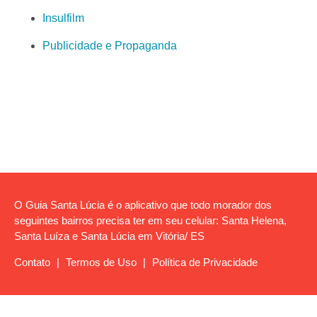
Insulfilm
Publicidade e Propaganda
O Guia Santa Lúcia é o aplicativo que todo morador dos
seguintes bairros precisa ter em seu celular: Santa Helena,
Santa Luíza e Santa Lúcia em Vitória/ ES
Contato
|
Termos de Uso
|
Política de Privacidade