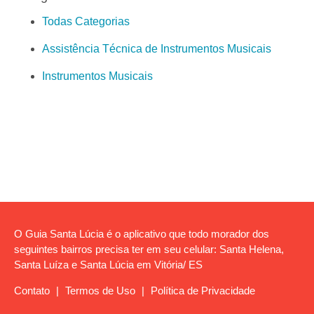
Todas Categorias
Assistência Técnica de Instrumentos Musicais
Instrumentos Musicais
O Guia Santa Lúcia é o aplicativo que todo morador dos
seguintes bairros precisa ter em seu celular: Santa Helena,
Santa Luíza e Santa Lúcia em Vitória/ ES
Contato
|
Termos de Uso
|
Política de Privacidade