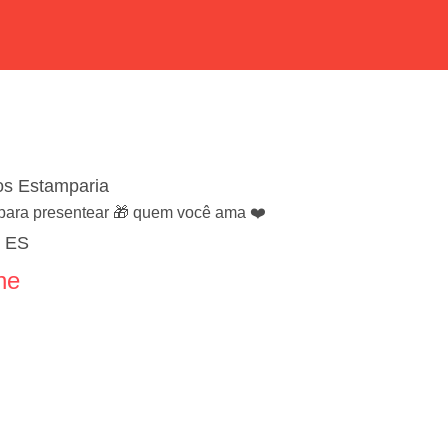
os Estamparia
para presentear 🎁 quem você ama ❤️
/ ES
ne