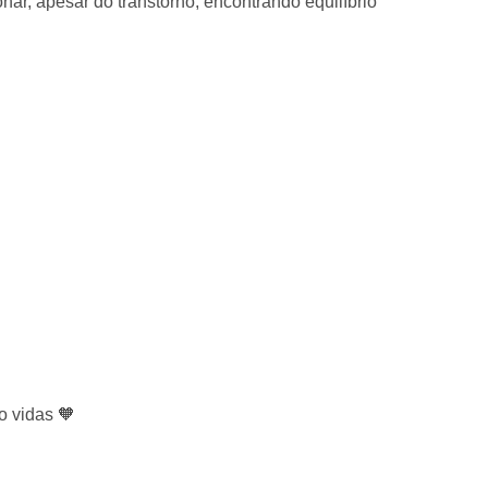
nar, apesar do transtorno, encontrando equilíbrio
o vidas 🧡