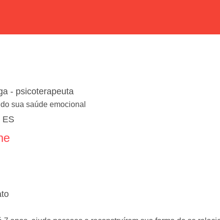
a - psicoterapeuta
do sua saúde emocional
/ ES
ne
ato