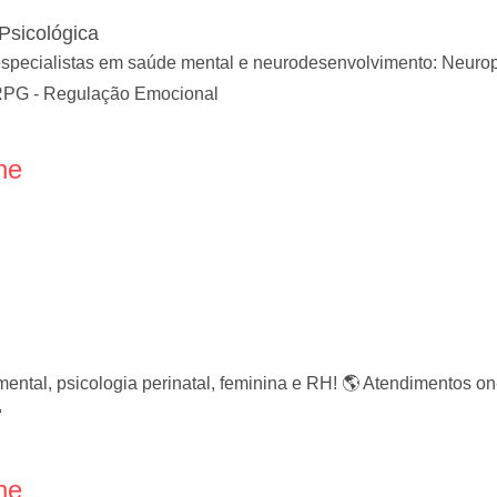
Psicológica
pecialistas em saúde mental e neurodesenvolvimento: Neuropsic
RPG - Regulação Emocional
ne
mental, psicologia perinatal, feminina e RH! 🌎 Atendimentos 

ne