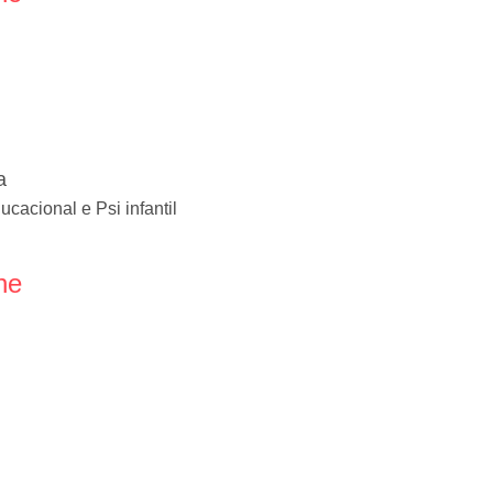
a
acional e Psi infantil
ne