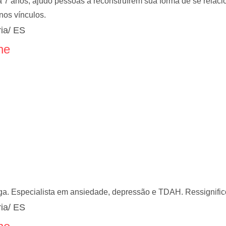
 7 anos, ajudo pessoas a reconstruírem sua forma de se relacio
nos vínculos.
ia/ ES
ne
ga. Especialista em ansiedade, depressão e TDAH. Ressignific
ia/ ES