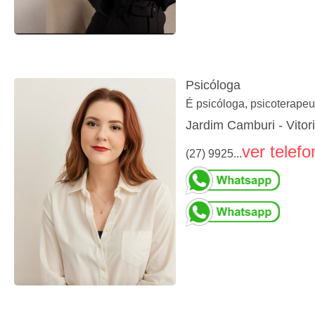
Psicóloga
É psicóloga, psicoterape
Jardim Camburi - Vitor
ver telefo
(27) 9925...