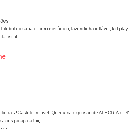
sões
 futebol no sabão, touro mecânico, fazendinha inflável, kid play 
ta fiscal
ne
Bolinha 📍Castelo Inflável. Quer uma explosão de ALEGRIA
akids.pulapula ! 🚀