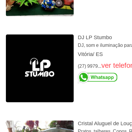
DJ LP Stumbo
DJ, som e iluminação para
Vitória/ ES
ver telefo
(27) 9979...
Cristal Aluguel de Lou
Pratos, talheres, Copos, 