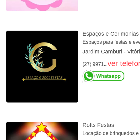
Espaços e Cerimonias 
Espaços para festas e ev
Jardim Camburi - Vitór
ver telefo
(27) 9971...
Rotts Festas
Locação de brinquedos e ar