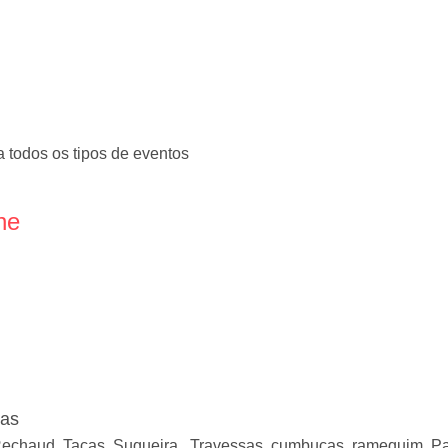
 todos os tipos de eventos
ne
ças
Rechaud, Taças, Suqueira , Travessas, cumbucas, ramequim, Pan