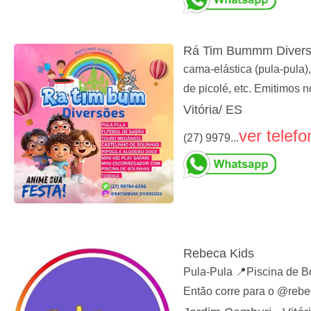
Rá Tim Bummm Diver
cama-elástica (pula-pula),
de picolé, etc. Emitimos no
Vitória/ ES
ver telefo
(27) 9979...
Rebeca Kids
Pula-Pula 📍Piscina de 
Então corre para o @rebec