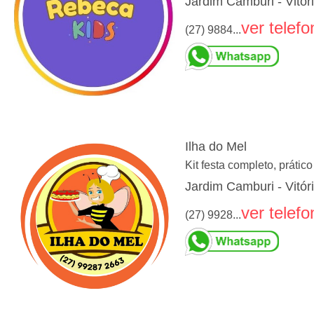
Jardim Camburi - Vitór
ver telefo
(27) 9884...
Ilha do Mel
Kit festa completo, prático
Jardim Camburi - Vitór
ver telefo
(27) 9928...