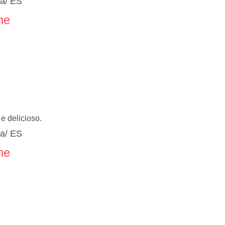
ia/ ES
ne
 e delicioso.
ia/ ES
ne