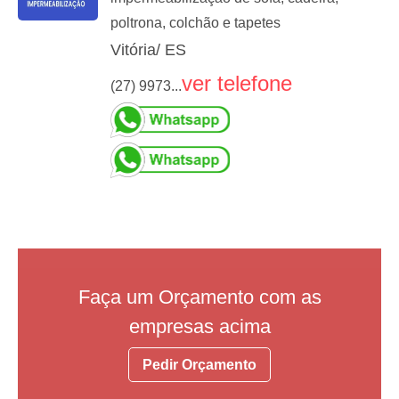
poltrona, colchão e tapetes
Vitória/ ES
ver telefone
(27) 9973...
Faça um Orçamento com as
empresas acima
Pedir Orçamento