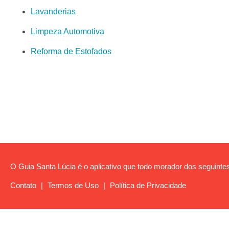
Lavanderias
Limpeza Automotiva
Reforma de Estofados
O Guia Santa Lúcia é o aplicativo que todo morador dos seguintes
Contato
|
Termos de Uso
|
Política de Privacidade