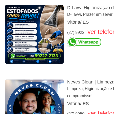
D Lavvi Higienização 
D- lavvi. Prazer em servi
Vitória/ ES
ver telefo
(27) 9922...
Neves Clean | Limpeza
Limpeza, Higienização e
compromisso!
Vitória/ ES
ver telefo
(27) 9950...